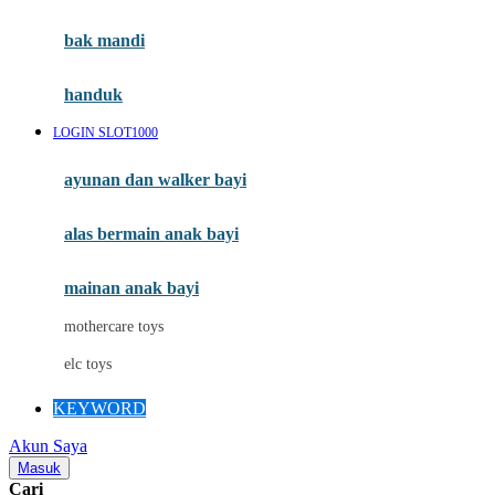
Mini Monkey
Moby
bak mandi
Momami
handuk
Mothercare
LOGIN SLOT1000
Mustela
ayunan dan walker bayi
My Buddy Tag
My K
alas bermain anak bayi
N
mainan anak bayi
Naif
mothercare toys
Nike
elc toys
Nordic Natural
KEYWORD
Nuby
Akun Saya
Nuna
Masuk
Cari