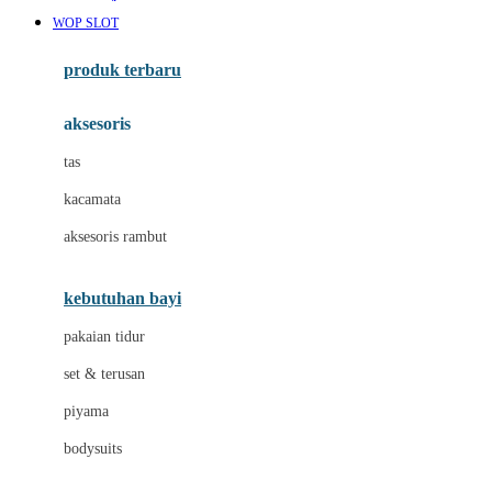
Awan
WOP SLOT
Azetabio
produk terbaru
B
aksesoris
Baabaasheepz
tas
Babiators
kacamata
Baby Dove
aksesoris rambut
Baby Jogger
Baby Rovega
kebutuhan bayi
Babybee
pakaian tidur
Banana Boat
set & terusan
Banz
piyama
Barbie
bodysuits
Beaba