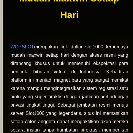
Hari
WOPSLOT
merupakan link daftar slot1000 terpercaya
mudah maxwin setiap hari dengan akses resmi yang
dirancang khusus untuk memenuhi ekspektasi para
pencinta hiburan virtual di Indonesia. Kehadiran
platform ini menjadi magnet baru yang sangat memikat
karena mampu mengintegrasikan sistem registrasi satu
pintu yang super praktis dengan jaminan perlindungan
privasi tingkat tinggi. Sebagai jembatan resmi menuju
server Slot1000 yang legendaris, situs ini memastikan
setiap calon anggota dapat mengaktifkan akun mereka
secara instan tanpa hambatan birokrasi, memberikan