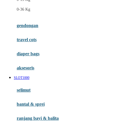
Felt So Sweet
0-36 Kg
Fisher Price
Flipper
gendongan
Friends Of Sally
travel cots
G
diaper bags
Gb
Geko
aksesoris
Graco
SLOT1000
Gund
selimut
H
bantal & sprei
Habbie
Haenim
ranjang bayi & balita
Happy Horse