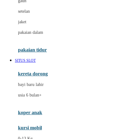
gaun
Dae Organics
setelan
Docare
jaket
Doona
pakaian dalam
Down To Earth
Drew
pakaian tidur
Dr. Brown's
SITUS SLOT
E
kereta dorong
ELC
bayi baru lahir
Ergobaby
usia 6 bulan+
Expert Care
koper anak
Ezyroller
kursi mobil
F
0-13 Kg