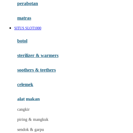
perabotan
Happy Tummy
Hauck
matras
Havaianas
SITUS SLOT1000
Hegen
botol
Hot Wheels
sterilizer & warmers
Hybrid
soothers & teethers
I
Inlacta DHA
celemek
Interlac
alat makan
Ivenet
cangkir
J
piring & mangkuk
Jack N Jill
sendok & garpu