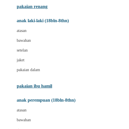
Buggygear
pakaian renang
Bumkins
anak laki-laki (18bln-8thn)
C
atasan
Cetaphil
bawahan
Chicco
setelan
Childlife
jaket
Clevamama
pakaian dalam
Cocolatte
Cottonseeds
pakaian ibu hamil
Cozy N Safe
anak perempuan (18bln-8thn)
Crane
atasan
Cybex
bawahan
D