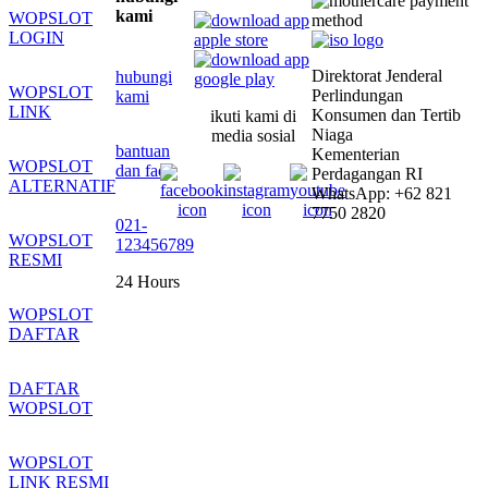
kami
WOPSLOT
LOGIN
Direktorat Jenderal
hubungi
WOPSLOT
Perlindungan
kami
LINK
Konsumen dan Tertib
ikuti kami di
Niaga
media sosial
bantuan
Kementerian
WOPSLOT
dan faq
Perdagangan RI
ALTERNATIF
WhatsApp: +62 821
7750 2820
021-
WOPSLOT
123456789
RESMI
24 Hours
WOPSLOT
DAFTAR
DAFTAR
WOPSLOT
WOPSLOT
LINK RESMI