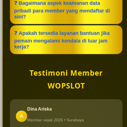
❓ Bagaimana aspek keamanan data
dilakukan dengan mudah melalui transfer bank
terpercaya ini diproses secara kilat
pribadi para member yang mendaftar di
lokal terkemuka, aplikasi dompet digital e-
menggunakan sistem otomatisasi mutakhir.
sini?
wallet, hingga transfer pulsa tanpa potongan.
Proses pengisian saldo deposit umumnya
Jawaban: Proteksi privasi adalah prioritas
selesai dalam waktu kurang dari satu menit,
❓ Apakah tersedia layanan bantuan jika
utama. Situs ini dipersenjatai dengan protokol
sementara proses penarikan dana kemenangan
pemain mengalami kendala di luar jam
keamanan siber tingkat tinggi yang setara
atau withdraw diselesaikan dalam hitungan
kerja?
dengan sistem perbankan. Seluruh data pribadi
menit.
Jawaban: Tentu saja tersedia. Platform ini
dan riwayat transaksi para anggota dienkripsi
didukung oleh tim pelayanan konsumen
secara ketat sehingga aman dari risiko
Testimoni Member
profesional yang bersiaga penuh selama dua
kebocoran data.
puluh empat jam non-stop setiap hari, termasuk
WOPSLOT
hari libur. Anda bisa langsung menghubungi tim
bantuan kapan saja melalui fitur live chat untuk
mendapatkan solusi instan.
Dina Ariska
A
Member sejak 2026 •
Surabaya