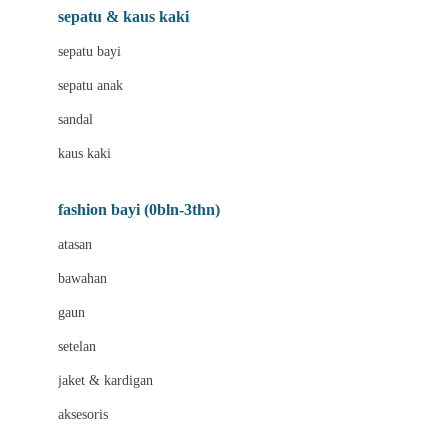
Beauty Barn
sepatu & kaus kaki
Bio Oil
sepatu bayi
Biolane
sepatu anak
Bite Fighters
sandal
Bizzi Growin
kaus kaki
Blackmores
fashion bayi (0bln-3thn)
Blooming Marvellous
atasan
Bonnels
bawahan
Bravado
gaun
Bruder
setelan
Brush Baby
jaket & kardigan
Buds Organics
aksesoris
Bugaboo